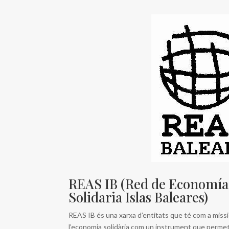
REAS IB (Red de Economía 
Solidaria Islas Baleares)
REAS IB és una xarxa d’entitats que té com a miss
l’economia solidària com un instrument que perme