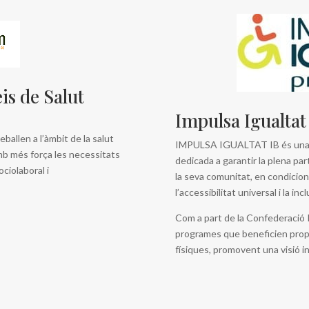
is de Salut
Impulsa Igualta
ballen a l’àmbit de la salut
IMPULSA IGUALTAT IB és una fe
amb més força les necessitats
dedicada a garantir la plena par
ociolaboral i
la seva comunitat, en condicions
l’accessibilitat universal i la inc
Com a part de la Confederaci
programes que beneficien prop 
físiques, promovent una visió in