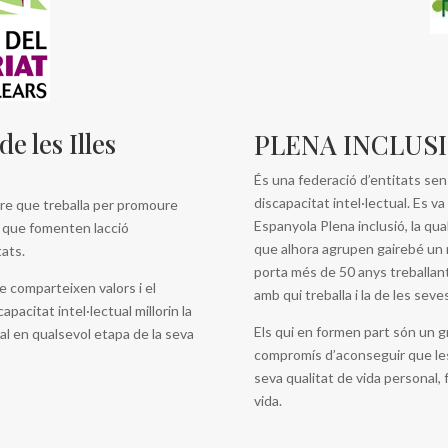
e les Illes
PLENA INCLUSIÓ
És una federació d’entitats sen
discapacitat intel·lectual. Es v
re que treballa per promoure
Espanyola Plena inclusió, la q
ts que fomenten lacció
que alhora agrupen gairebé un m
tats.
porta més de 50 anys treballant 
 comparteixen valors i el
amb qui treballa i la de les seves
acitat intel·lectual millorin la
Els qui en formen part són un g
oral en qualsevol etapa de la seva
compromís d’aconseguir que les 
seva qualitat de vida personal, f
vida.