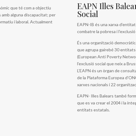
EAPN Illes Balear
nòmic que té com a objectiu
Social
ns amb alguna discapacitat; per
formatiu i laboral. Actualment
EAPN-IB és una xarxa d’entitat
combatre la pobresa i l’exclusió 
És una organització democràtica
que agrupa gairebé 30 entitats 
(European Anti Poverty Network)
l’exclusió social que neix a Br
L’EAPN és un òrgan de consulta
de la Plataforma Europea d’ONG 
xarxes nacionals i 22 organitza
EAPN- Illes Balears també forma
que es va crear el 2004 i la int
entitats estatals.