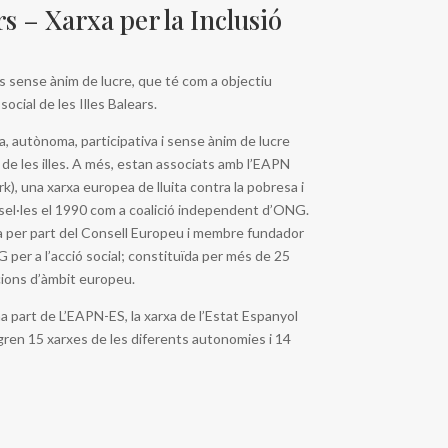
s – Xarxa per la Inclusió
s sense ànim de lucre, que té com a objectiu
social de les Illes Balears.
, autònoma, participativa i sense ànim de lucre
de les illes. A més, estan associats amb l’EAPN
, una xarxa europea de lluita contra la pobresa i
ussel·les el 1990 com a coalició independent d’ONG.
 per part del Consell Europeu i membre fundador
per a l’acció social; constituïda per més de 25
cions d’àmbit europeu.
 part de L’EAPN-ES, la xarxa de l’Estat Espanyol
egren 15 xarxes de les diferents autonomies i 14