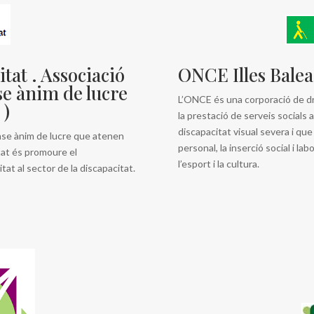
tat . Associació
ONCE Illes Balea
se ànim de lucre
L’ONCE és una corporació de dre
 )
la prestació de serveis social
discapacitat visual severa i qu
nse ànim de lucre que atenen
personal, la inserció social i labo
itat és promoure el
l’esport i la cultura.
tat al sector de la discapacitat.