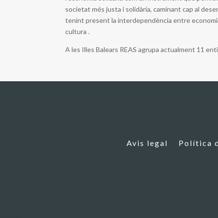
societat més justa i solidària, caminant cap al des
tenint present la interdependència entre economia
cultura .
A les Illes Balears REAS agrupa actualment 11 enti
Avis legal
Política 