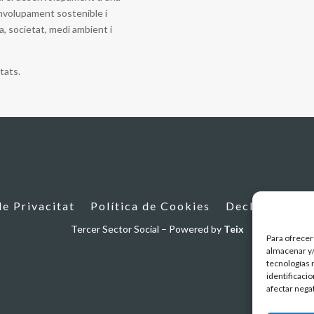
envolupament sostenible i
, societat, medi ambient i
tats.
de Privacitat
Política de Cookies
Declaració d’a
Tercer Sector Social – Powered by
Teix
Para ofrecer
almacenar y/
tecnologías 
identificaci
afectar nega