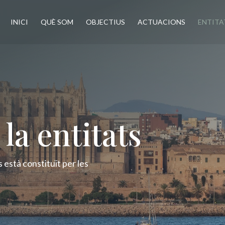
INICI
QUÈ SOM
OBJECTIUS
ACTUACIONS
ENTITA
a entitats
s està constituït per les