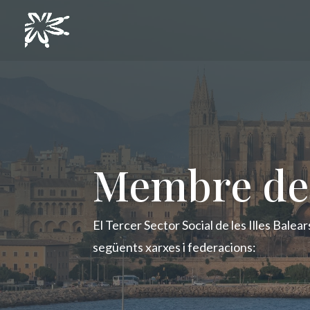
Membre de l
El Tercer Sector Social de les Illes Balear
següents xarxes i federacions: